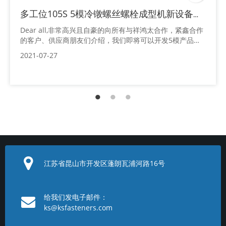
多工位105S 5模冷镦螺丝螺栓成型机新设备到厂
Dear all,非常高兴且自豪的向所有与祥鸿太合作，紧鑫合作
的客户、供应商朋友们介绍，我们即将可以开发5模产品，
新的机械105S多工位冷镦机已经到厂，并调试完毕，完成了
2021-07-27
第一次的样品生产流程。这对于我们来说是一小步的成长与
改变。面对更多的汽车、电子、机械、建筑等行业的客户需
求，我们之前5模 4模的开发产品，由于技术、工艺、成本
等原因，会选择不同的工位冷镦机或者车削、数控等工艺相
结合，或者单纯依靠多工位成型。现在
江苏省昆山市开发区蓬朗瓦浦河路16号
给我们发电子邮件：
ks@ksfasteners.com