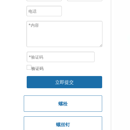
立即提交
螺栓
螺丝钉