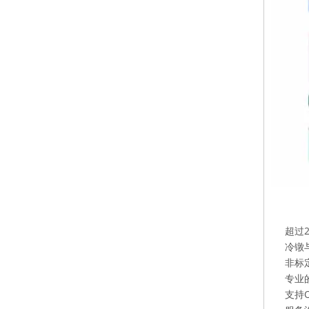
超过
冷镦
非标
专业
支持O