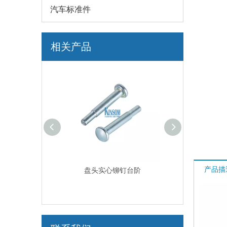
汽车标准件
相关产品
产品描
标销子螺栓
盘头实心铆钉台阶