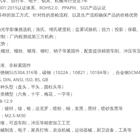
汽车、自行车、电子、锁具、机械等行业近7年
9001:2015认证体系、ROHS2.0、PPAPIII、SGS产品认证
多样的加工方式、针对性的质检流程、以及生产流程确保产品的价格优势
自动光学影像挑选机；洛氏、维氏硬度机；盐雾试验机；扭力；投影；保载
量控制：厂内检测或第三方机构；
优势；
止是螺丝、螺栓、螺母、铆钉、销子等紧固件，配套提供精密车削、冲压等
标准、非标紧固件
钢SUS304.316等，碳钢（1022A；10B21；1018A等），合金钢SCM4
 DIN, ANSI, ISO, BS, GB
型：各种头型（盘头，平头，圆柱
：各类槽型（六角，十字，梅花，一字等）
级：4.8-12.9
处理：镀锌，镍，铬，达克罗，喷粉，铜，
M2.5-M30
：冷镦，可选车削，冲压等精密加工工艺
机械制造，电子，家具灯饰，农业机械，运动器械，厨卫设备，工具等