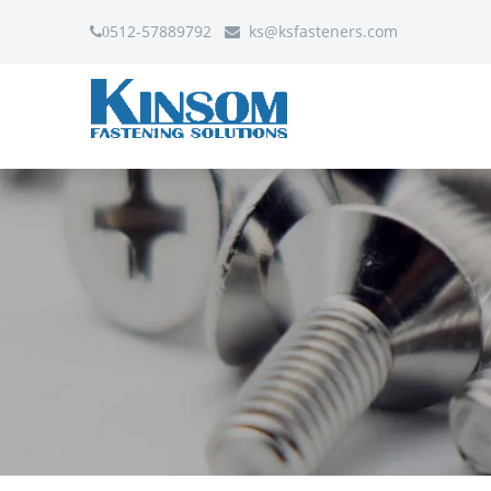
512-57889792
ks
@ksfasteners.com
0
