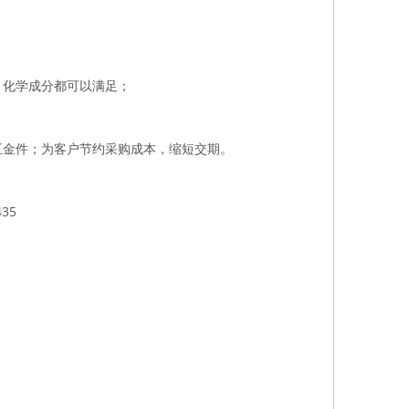
、化学成分都可以满足；
五金件；为客户节约采购成本，缩短交期。
35
头等）
发黑，黑锌，喷砂发黑等