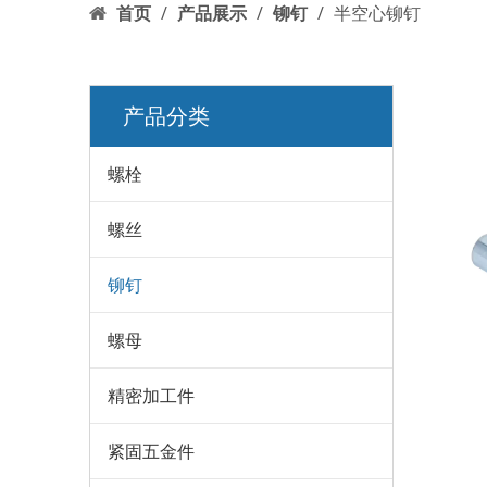
首页
/
产品展示
/
铆钉
/
半空心铆钉
产品分类
螺栓
螺丝
铆钉
螺母
精密加工件
紧固五金件