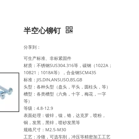
半空心铆钉
分享到：
可生产标准、非标紧固件
材质：不锈钢SUS304.316等，碳钢（1022A；
10B21；1018A等），合金钢SCM435
标准：JIS,DIN,ANSI,ISO,BS,GB
头型：各种头型（盘头，平头，圆柱头，等）
槽型：各类槽型（六角，十字，梅花，一字
等）
等级：4.8-12.9
表面处理：镀锌，镍，铬，达克罗，喷粉，
铜，发黑，黑锌，喷砂发黑等
规格尺寸：M2.5-M30
工艺：冷镦，可选车削，冲压等精密加工工艺