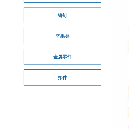
铆钉
坚果类
金属零件
扣件