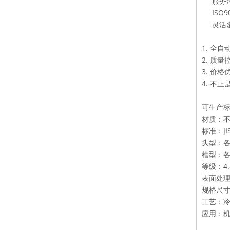
服务
ISO
灵活
1. 全
2. 质
3. 价格
4. 不
可生产
材质：不锈
标准：JIS,
头
槽型
等
表面
规格尺寸：
工艺
应用：