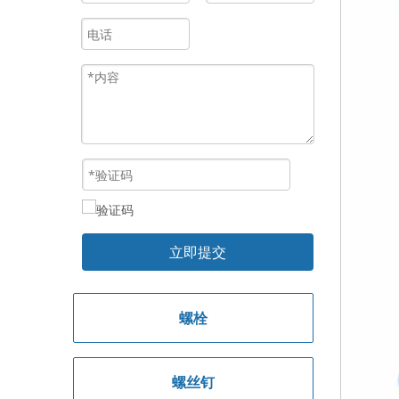
立即提交
螺栓
螺丝钉