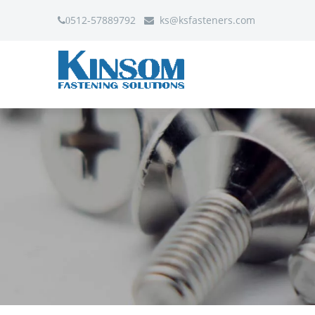
512-57889792
ks
@ksfasteners.com
0
