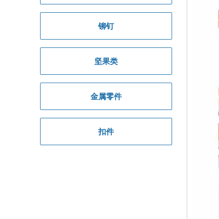
铆钉
坚果类
金属零件
扣件