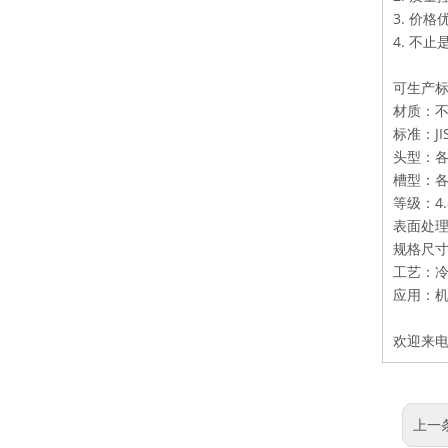
3. 价格
4. 不
可生产
材质：不锈
标准：JIS,
头
槽型
等
表面
规格尺寸：
工艺
应用：
欢迎来电
上一