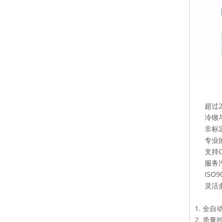
超过
冷镦
非标
专业
支持O
服务
ISO
灵活
1. 全
2. 质