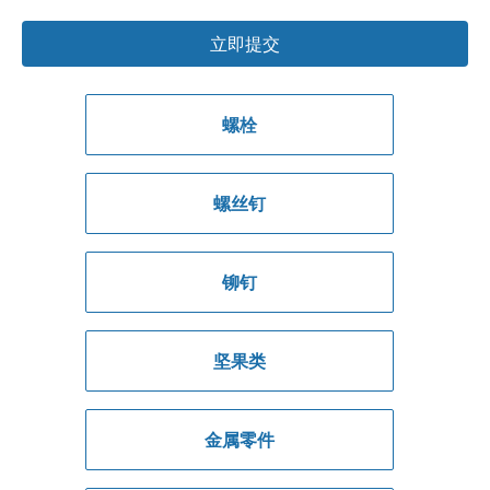
立即提交
螺栓
螺丝钉
铆钉
坚果类
金属零件