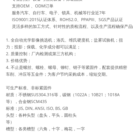
支持OEM 、ODM订单
服务汽车、自行车、电子、锁具、机械等行业近7年
ISO9001:2015认证体系、ROHS2.0、PPAPIII、SGS产品认证
灵活多样的加工方式、针对性的质检流程、以及生产流程确保产品
1. 全自动光学影像挑选机；洛氏、维氏硬度机；盐雾试验机；扭
力；投影；保载、化学成分都可以满足；
2. 质量控制：厂内检测或第三方机构；
3. 价格优势；
4. 不止是螺丝、螺栓、螺母、铆钉、销子等紧固件，配套提供精密
车削、冲压等五金件；为客户节约采购成本，缩短交期。
可生产标准、非标紧固件
材质：不锈钢SUS304.316等，碳钢（1022A；10B21；1018A
等），合金钢SCM435
标准：JIS, DIN, ANSI, ISO, BS, GB
头型：各种头型（盘头，平头，圆柱头
等）
槽型：各类槽型（六角，十字，梅花，一字