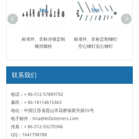
316 标
标准件、非标冷镦定制
标准件、非标定制铆钉
标准件
制螺栓
螺丝螺栓
空心铆钉实心铆钉
螺钉
联系我们
电话：+ 86-512-57889792
暴民：
+ 86-18114615363
地址：中国江苏省昆山市花桥镇新升路55号
电子邮件：
tina@ksfasteners.com
传真：
+ 86-512-55270346
QQ：
1641798788