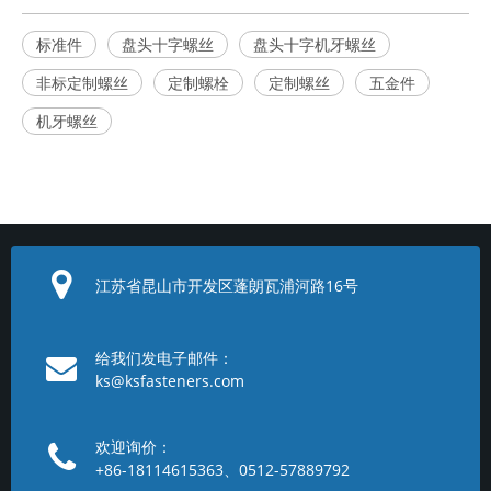
标准件
盘头十字螺丝
盘头十字机牙螺丝
非标定制螺丝
定制螺栓
定制螺丝
五金件
机牙螺丝
江苏省昆山市开发区蓬朗瓦浦河路16号
给我们发电子邮件：
ks@ksfasteners.com
欢迎询价：
+86-18114615363、0512-57889792