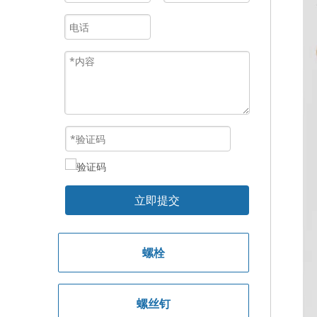
立即提交
螺栓
螺丝钉