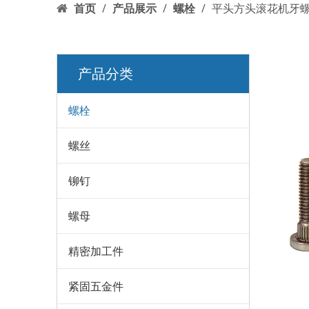
首页
/
产品展示
/
螺栓
/
平头方头滚花机牙
产品分类
螺栓
螺丝
铆钉
螺母
精密加工件
紧固五金件