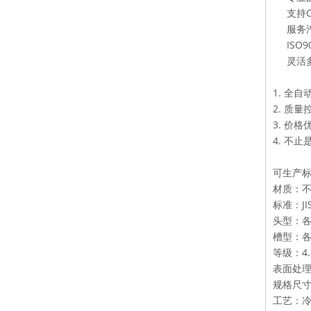
支持O
服务
ISO
灵活
1. 全
2. 质
3. 价格
4. 不
可生产
材质：不锈
标准：JIS,
头
槽型
等
表面
规格尺寸：
工艺