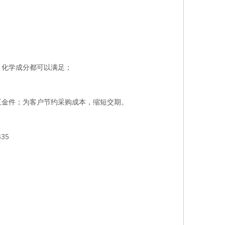
、化学成分都可以满足；
五金件；为客户节约采购成本，缩短交期。
35
头等）
发黑，黑锌，喷砂发黑等