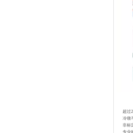
超过
冷镦
非标
专业