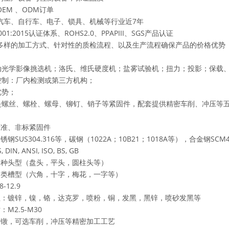
EM 、ODM订单
汽车、自行车、电子、锁具、机械等行业近7年
9001:2015认证体系、ROHS2.0、PPAPIII、SGS产品认证
多样的加工方式、针对性的质检流程、以及生产流程确保产品的价格优势
自动光学影像挑选机；洛氏、维氏硬度机；盐雾试验机；扭力；投影；保载
量控制：厂内检测或第三方机构；
优势；
止是螺丝、螺栓、螺母、铆钉、销子等紧固件，配套提供精密车削、冲压等
标准、非标紧固件
钢SUS304.316等，碳钢（1022A；10B21；1018A等），合金钢SCM4
 DIN, ANSI, ISO, BS, GB
型：各种头型（盘头，平头，圆柱
：各类槽型（六角，十字，梅花，一字等）
级：4.8-12.9
处理：镀锌，镍，铬，达克罗，喷粉，铜，
M2.5-M30
：冷镦，可选车削，冲压等精密加工工艺