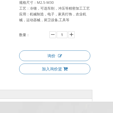
规格尺寸：M2.5-M30
工艺：冷镦，可选车削，冲压等精密加工工艺
应用：机械制造，电子，家具灯饰，农业机
械，运动器械，厨卫设备,工具等
数量：
询价
加入询价篮
丝定位
盘头内六角螺丝定制10.9级镀
定制内梅花盘头带介螺栓
达克罗交美特美加力