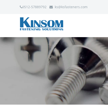
512-57889792
ks
@ksfasteners.com
0
