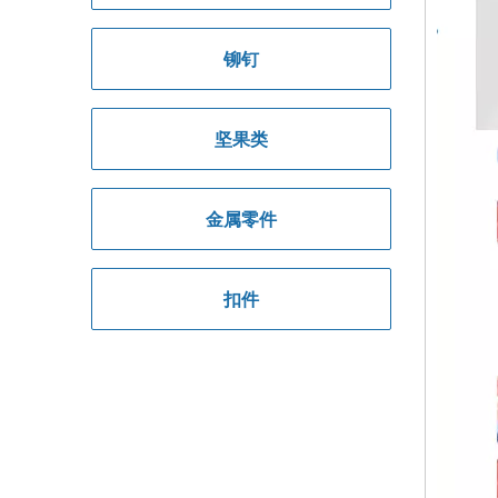
铆钉
坚果类
金属零件
扣件