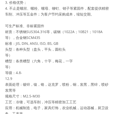
3. 价格优势；
4. 不止是螺丝、螺栓、螺母、铆钉、销子等紧固件，配套提供精密
车削、冲压等五金件；为客户节约采购成本，缩短交期。
可生产标准、非标紧固件
材质：不锈钢SUS304.316等，碳钢（1022A；10B21；1018A
等），合金钢SCM435
标准：JIS, DIN, ANSI, ISO, BS, GB
头型：各种头型（盘头，平头，圆柱头
等）
槽型：各类槽型（六角，十字，梅花，一字
等）
等级：4.8-
12.9
表面处理：镀锌，镍，铬，达克罗，喷粉，铜，发黑，黑锌，喷砂
发黑等
规格尺寸：M2.5-M30
工艺：冷镦，可选车削，冲压等精密加工工艺
应用：机械制造，电子，家具灯饰，农业机械，运动器械，厨卫设
备，工具等