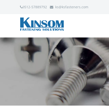
512-57889792
ks
@ksfasteners.com
0
