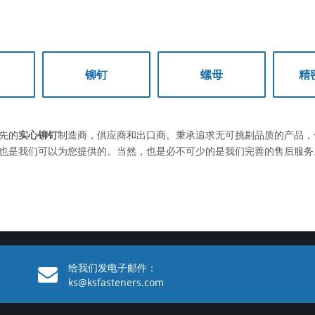
铆钉
螺母
精
先的
实心铆钉
制造商，供应商和出口商。秉承追求无可挑剔品质的产品，
也是我们可以为您提供的。当然，也是必不可少的是我们完善的售后服务
给我们发电子邮件：
ks@ksfasteners.com