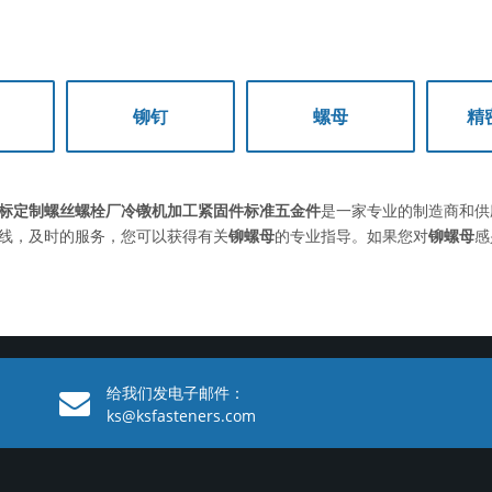
铆钉
螺母
精
标定制螺丝螺栓厂冷镦机加工紧固件标准五金件
是一家专业的制造商和供
线，及时的服务，您可以获得有关
铆螺母
的专业指导。如果您对
铆螺母
感
给我们发电子邮件：
ks@ksfasteners.com