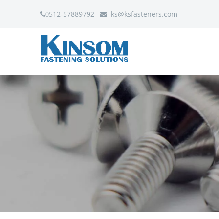
512-57889792
ks
@ksfasteners.com
0
