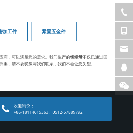
密加工件
紧固五金件
应商，可以满足您的需求。我们生产的
铆螺母
不仅已通过国
兴趣，请不要犹豫与我们联系，我们不会让您失望。
欢迎询价：
+86-18114615363、0512-57889792