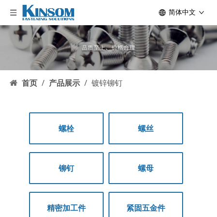
简体中文
首页
/
产品展示
/
镀锌铆钉
螺栓
螺丝
铆钉
螺母
精密加工件
紧固五金件