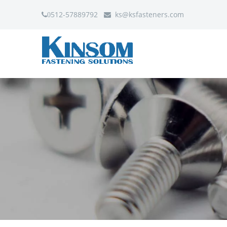
512-57889792
ks
@ksfasteners.com
0
