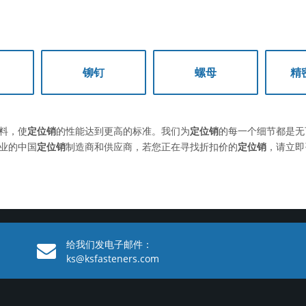
铆钉
螺母
精
料，使
定位销
的性能达到更高的标准。我们为
定位销
的每一个细节都是无
业的中国
定位销
制造商和供应商，若您正在寻找折扣价的
定位销
，请立即
给我们发电子邮件：
ks@ksfasteners.com