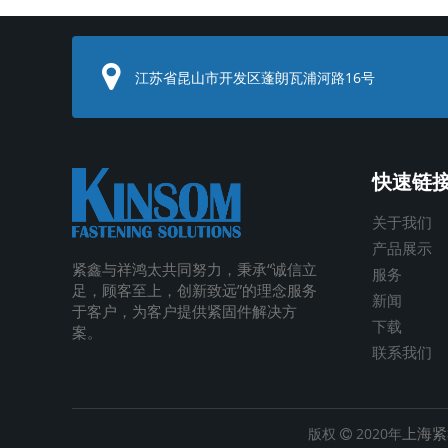
江苏省昆山市开发区蓬朗瓦浦河路16号
快速链
关于我们
产品展示
紧鑫与祥鸿太共同努力，秉承
“
诚信立
服务
足，顾客至上，创新致远
”
的理念服务
新闻
于客户，为客户提供紧固件解决方
下载
案
。
联系我们
上海紧
版权
2020年
