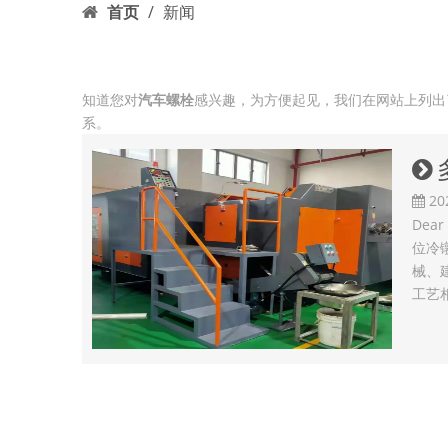
首页
/
新闻
知道您对
汽车螺栓
感兴趣，为方便起见，我们在网站上列出
系。
20
De
位冷
械、
工艺