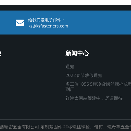
给我们发电子邮件：
ks@ksfasteners.com
接
新闻中心
通知
2022春节放假通知
多工位105S 5模冷镦螺丝螺栓成
到厂
祥鸿太网站筹建中，尽请期待
鑫精密五金有限公司 定制紧固件 非标螺丝螺栓、铆钉、螺母等五金