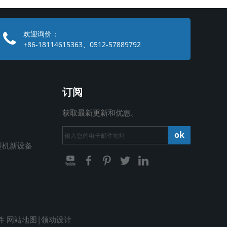
欢迎询价：
+86-18114615363、0512-57889792
订阅
获取最新更新和优惠。
ok
型机新设备
件
网站地图
|
领动
设计