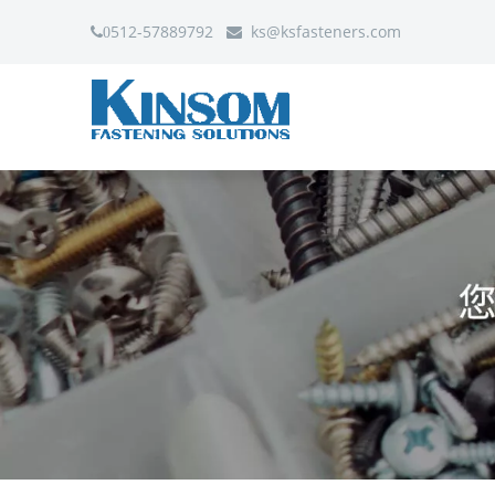
512-57889792
ks
@ksfasteners.com
0
